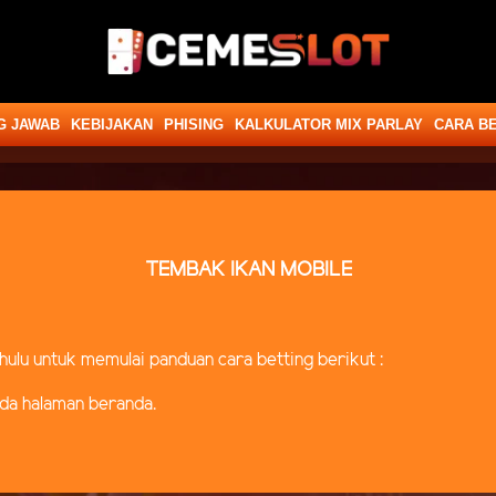
G JAWAB
KEBIJAKAN
PHISING
KALKULATOR MIX PARLAY
CARA B
TEMBAK IKAN MOBILE
ahulu untuk memulai panduan cara betting berikut :
da halaman beranda.