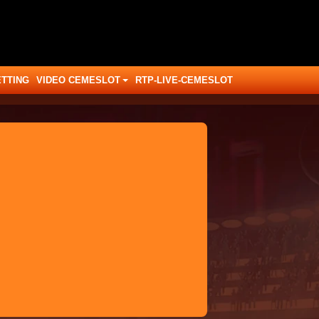
ETTING
VIDEO CEMESLOT
RTP-LIVE-CEMESLOT