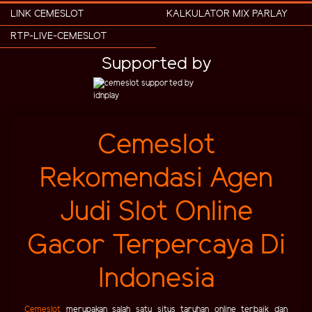
LINK CEMESLOT
KALKULATOR MIX PARLAY
RTP-LIVE-CEMESLOT
Supported by
Cemeslot
Rekomendasi Agen
Judi Slot Online
Gacor Terpercaya Di
Indonesia
Cemeslot
merupakan salah satu situs taruhan online terbaik dan