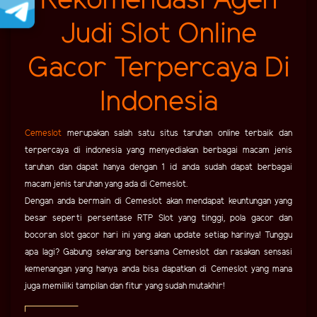
Rekomendasi Agen
Judi Slot Online
Gacor Terpercaya Di
Indonesia
Cemeslot
merupakan salah satu situs taruhan online terbaik dan
terpercaya di indonesia yang menyediakan berbagai macam jenis
taruhan dan dapat hanya dengan 1 id anda sudah dapat berbagai
macam jenis taruhan yang ada di Cemeslot.
Dengan anda bermain di Cemeslot akan mendapat keuntungan yang
besar seperti persentase RTP Slot yang tinggi, pola gacor dan
bocoran slot gacor hari ini yang akan update setiap harinya! Tunggu
apa lagi? Gabung sekarang bersama Cemeslot dan rasakan sensasi
kemenangan yang hanya anda bisa dapatkan di Cemeslot yang mana
juga memiliki tampilan dan fitur yang sudah mutakhir!