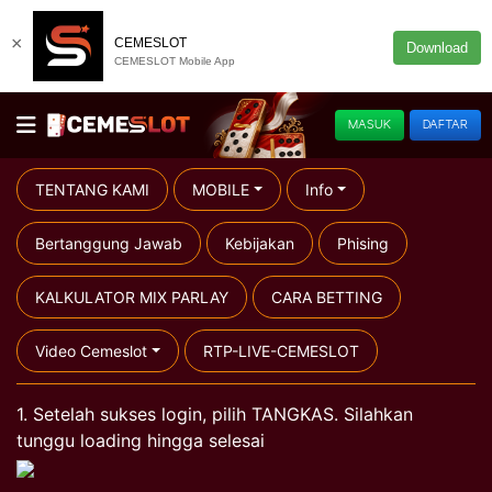
×
CEMESLOT
Download
CEMESLOT Mobile App
MASUK
DAFTAR
TENTANG KAMI
MOBILE
Info
Bertanggung Jawab
Kebijakan
Phising
KALKULATOR MIX PARLAY
CARA BETTING
Video Cemeslot
RTP-LIVE-CEMESLOT
1. Setelah sukses login, pilih TANGKAS. Silahkan
tunggu loading hingga selesai