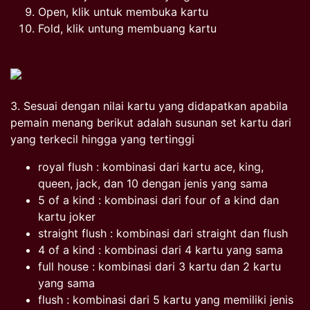
Open, klik untuk membuka kartu
Fold, klik untung membuang kartu
3. Sesuai dengan nilai kartu yang didapatkan apabila
pemain menang berikut adalah susunan set kartu dari
yang terkecil hingga yang tertinggi
royal flush : kombinasi dari kartu ace, king,
queen, jack, dan 10 dengan jenis yang sama
5 of a kind : kombinasi dari four of a kind dan
kartu joker
straight flush : kombinasi dari straight dan flush
4 of a kind : kombinasi dari 4 kartu yang sama
full house : kombinasi dari 3 kartu dan 2 kartu
yang sama
flush : kombinasi dari 5 kartu yang memiliki jenis