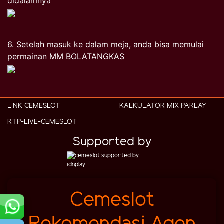
didalamnya
6. Setelah masuk ke dalam meja, anda bisa memulai
permainan MM BOLATANGKAS
LINK CEMESLOT
KALKULATOR MIX PARLAY
RTP-LIVE-CEMESLOT
Supported by
Cemeslot